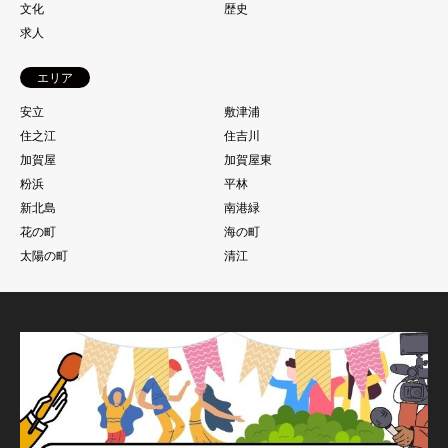
文化
歴史
求人
エリア
安立
敷津浦
住之江
住吉川
加賀屋
加賀屋東
粉浜
平林
新北島
南港緑
花の町
海の町
太陽の町
清江