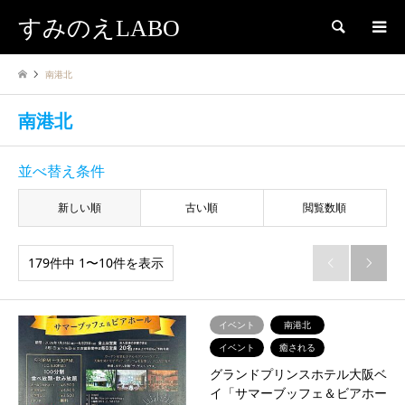
すみのえLABO
検索
南港北
南港北
並べ替え条件
新しい順
古い順
閲覧数順
179件中 1〜10件を表示


イベント
南港北
イベント
癒される
グランドプリンスホテル大阪ベ
イ「サマーブッフェ＆ビアホー