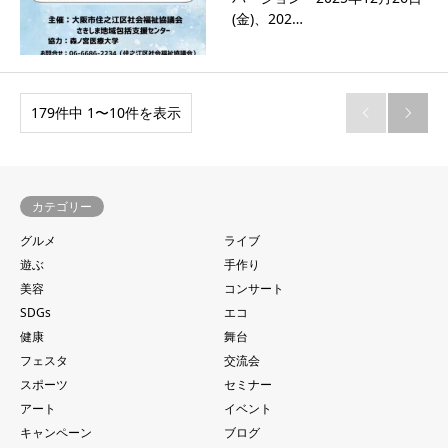
(金)、202…
179件中 1〜10件を表示


カテゴリー
グルメ
ライブ
遊ぶ
手作り
美容
コンサート
SDGs
エコ
健康
舞台
フェスタ
交流会
スポーツ
セミナー
アート
イベント
キャンペーン
ブログ