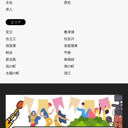
文化
歴史
求人
エリア
安立
敷津浦
住之江
住吉川
加賀屋
加賀屋東
粉浜
平林
新北島
南港緑
花の町
海の町
太陽の町
清江