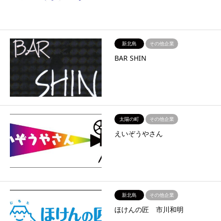
新北島
その他企業
BAR SHIN
太陽の町
その他企業
えいぞうやさん
新北島
その他企業
ほけんの匠 市川和明