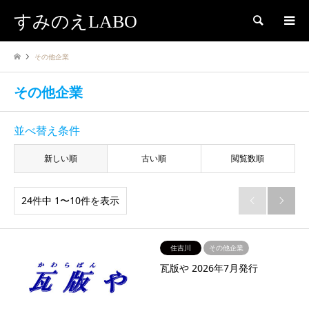
すみのえLABO
検索
その他企業
その他企業
並べ替え条件
新しい順
古い順
閲覧数順
24件中 1〜10件を表示


住吉川
その他企業
瓦版や 2026年7月発行