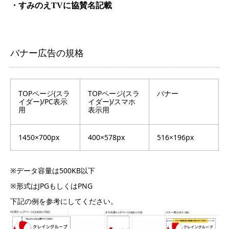
すみのえ
に協賛名記載
・
TV
バナー広告の規格
TOPページ(スラ
TOPページ(スラ
バナー
イダー)/PC表示
イダー)/スマホ
用
表示用
1450×700px
400×578px
516×196px
※データ容量は500KB以下
※形式はJPGもしくはPNG
下記の例を参考にしてください。