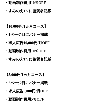
動画制作費用
％
・
10
OFF
すみのえ
に協賛名記載
・
TV
【
円
ヵ月コース】
10,000
/1
ページ目にバナー掲載
・
1
求人広告
円
月
・
10,000
/
OFF
動画制作費用
％
・
10
OFF
すみのえ
に協賛名記載
・
TV
【
円
ヵ月コース】
5,000
/1
ページ目にバナー掲載
・
2
求人広告
円
月
・
5,000
/
OFF
動画制作費用
％
・
5
OFF