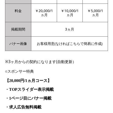
料金
￥20,000/1
￥10,000/1
￥5,000/1
ヵ月
ヵ月
ヵ月
掲載期間
3ヵ月
バナー画像
お客様用意(なければこちらで簡易に作成)
※3ヶ月からの契約になります(自動更新）
○スポンサー特典
【
円
ヵ月コース】
20,000
/1
スライダー表示掲載
・
TOP
ページ目にバナー掲載
・
1
求人広告無料掲載
・