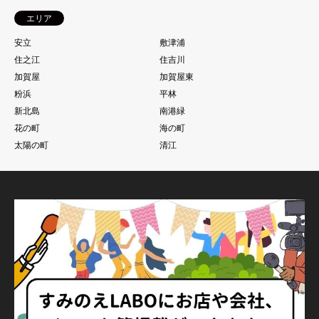
エリア
安立
敷津浦
住之江
住吉川
加賀屋
加賀屋東
粉浜
平林
新北島
南港緑
花の町
海の町
太陽の町
清江