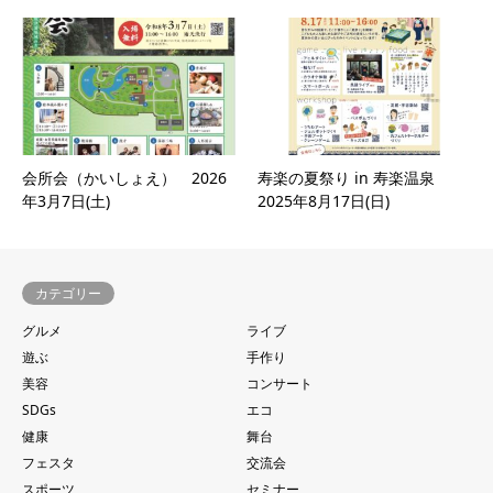
会所会（かいしょえ） 2026
寿楽の夏祭り in 寿楽温泉
年3月7日(土)
2025年8月17日(日)
カテゴリー
グルメ
ライブ
遊ぶ
手作り
美容
コンサート
SDGs
エコ
健康
舞台
フェスタ
交流会
スポーツ
セミナー