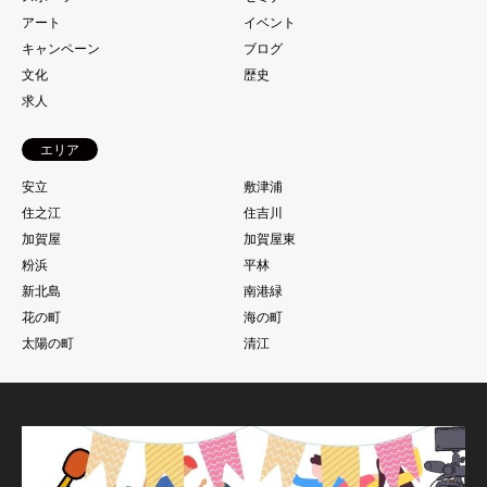
アート
イベント
キャンペーン
ブログ
文化
歴史
求人
エリア
安立
敷津浦
住之江
住吉川
加賀屋
加賀屋東
粉浜
平林
新北島
南港緑
花の町
海の町
太陽の町
清江