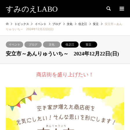
すみのえLABO
検索
トピックス
イベント
ブログ
文化
住之江
安立
安立市～あん
りゅういち～ 2024年12月22日(日)
イベント
ブログ
文化
住之江
安立
安立市～あんりゅういち～ 2024年12月22日(日)
商店街を盛り上げたい！