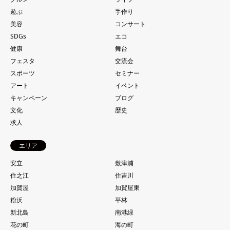
遊ぶ
手作り
美容
コンサート
SDGs
エコ
健康
舞台
フェスタ
交流会
スポーツ
セミナー
アート
イベント
キャンペーン
ブログ
文化
歴史
求人
エリア
安立
敷津浦
住之江
住吉川
加賀屋
加賀屋東
粉浜
平林
新北島
南港緑
花の町
海の町