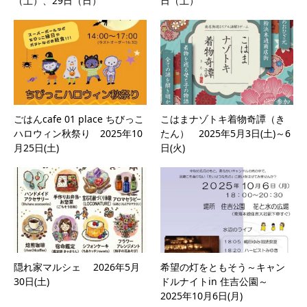
（土）、29日（日）
日（土）
ごはんcafe 01 place ちびっこ
こはまナゾトキ着物奇譚（き
ハロウィン秋祭り 2025年10
たん） 2025年5月3日(土)～6
月25日(土)
日(火)
隠れ家マルシェ 2026年5月
希望の灯をともそう～キャン
30日(土)
ドルナイトin 住吉公園～
2025年10月6日(月)