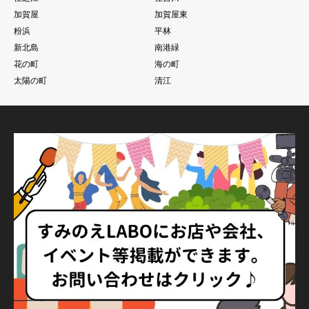
加賀屋
加賀屋東
粉浜
平林
新北島
南港緑
花の町
海の町
太陽の町
清江