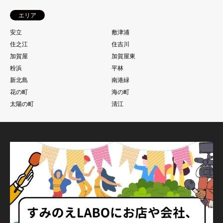
エリア
安立
敷津浦
住之江
住吉川
加賀屋
加賀屋東
粉浜
平林
新北島
南港緑
花の町
海の町
太陽の町
清江