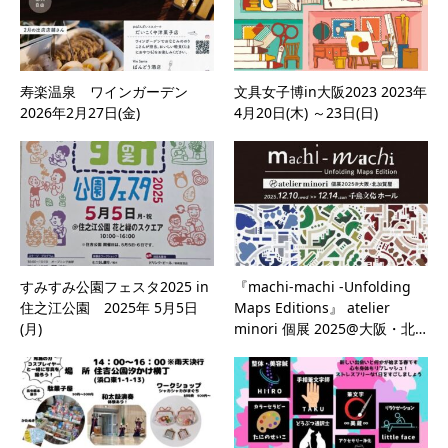
寿楽温泉 ワインガーデン
文具女子博in大阪2023 2023年
2026年2月27日(金)
4月20日(木) ～23日(日)
すみすみ公園フェスタ2025 in
『machi-machi -Unfolding
住之江公園 2025年 5月5日
Maps Editions』 atelier
(月)
minori 個展 2025@大阪・北…