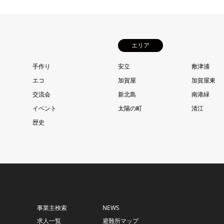
エリア
手作り
安立
敷津浦
エコ
加賀屋
加賀屋東
交流会
新北島
南港緑
イベント
太陽の町
清江
歴史
事業主検索
NEWS
求人一覧
避難所マップ