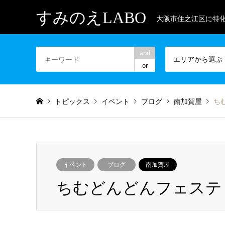
すみのえLABO
大阪市住之江区に特
and
エリアから選ぶ
or
トピックス
イベント
ブログ
南加賀屋
ち
イベント
ブログ
南加賀屋
ちむどんどんフェスティバ