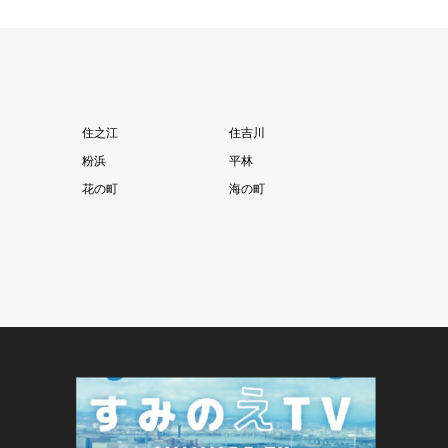
住之江
住吉川
粉浜
平林
花の町
海の町