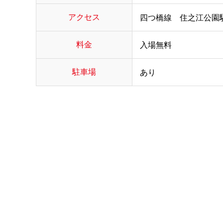
アクセス
四つ橋線 住之江公園
料金
入場無料
駐車場
あり