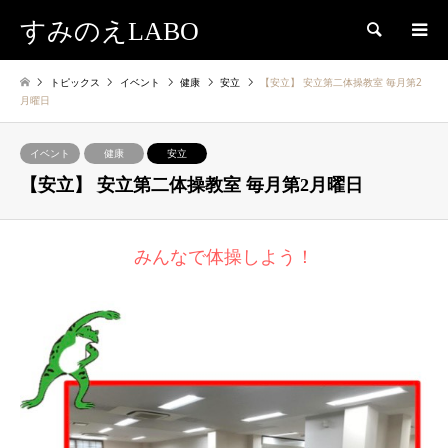
すみのえLABO
検索
トピックス
イベント
健康
安立
【安立】 安立第二体操教室 毎月第2
月曜日
イベント
健康
安立
【安立】 安立第二体操教室 毎月第2月曜日
みんなで体操しよう！