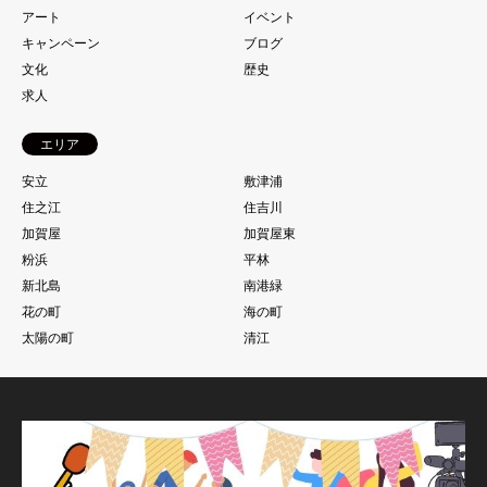
アート
イベント
キャンペーン
ブログ
文化
歴史
求人
エリア
安立
敷津浦
住之江
住吉川
加賀屋
加賀屋東
粉浜
平林
新北島
南港緑
花の町
海の町
太陽の町
清江