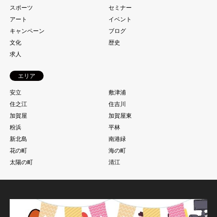
スポーツ
セミナー
アート
イベント
キャンペーン
ブログ
文化
歴史
求人
エリア
安立
敷津浦
住之江
住吉川
加賀屋
加賀屋東
粉浜
平林
新北島
南港緑
花の町
海の町
太陽の町
清江