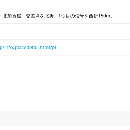
「北加賀屋」交差点を北折。1つ目の信号を西折150m。
p/info/placedetail.html?pl