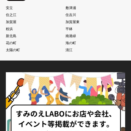
安立
敷津浦
住之江
住吉川
加賀屋
加賀屋東
粉浜
平林
新北島
南港緑
花の町
海の町
太陽の町
清江