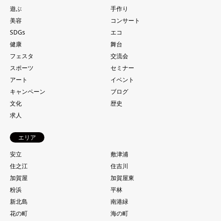
遊ぶ
手作り
美容
コンサート
SDGs
エコ
健康
舞台
フェスタ
交流会
スポーツ
セミナー
アート
イベント
キャンペーン
ブログ
文化
歴史
求人
エリア
安立
敷津浦
住之江
住吉川
加賀屋
加賀屋東
粉浜
平林
新北島
南港緑
花の町
海の町