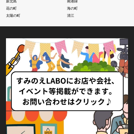
新北島
南港緑
花の町
海の町
太陽の町
清江