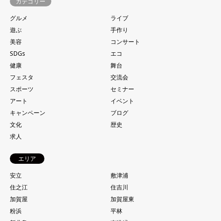
カテゴリー
グルメ
ライブ
遊ぶ
手作り
美容
コンサート
SDGs
エコ
健康
舞台
フェスタ
交流会
スポーツ
セミナー
アート
イベント
キャンペーン
ブログ
文化
歴史
求人
エリア
安立
敷津浦
住之江
住吉川
加賀屋
加賀屋東
粉浜
平林