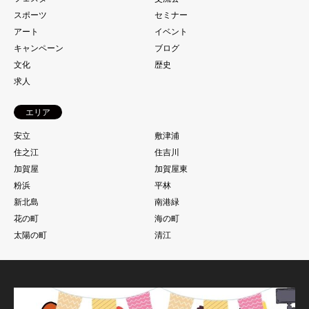
スポーツ
セミナー
アート
イベント
キャンペーン
ブログ
文化
歴史
求人
エリア
安立
敷津浦
住之江
住吉川
加賀屋
加賀屋東
粉浜
平林
新北島
南港緑
花の町
海の町
太陽の町
清江