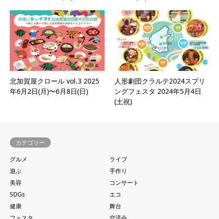
北加賀屋クロール vol.3 2025
人形劇団クラルテ2024スプリ
年6月2日(月)〜6月8日(日)
ングフェスタ 2024年5月4日
(土祝)
カテゴリー
グルメ
ライブ
遊ぶ
手作り
美容
コンサート
SDGs
エコ
健康
舞台
フェスタ
交流会