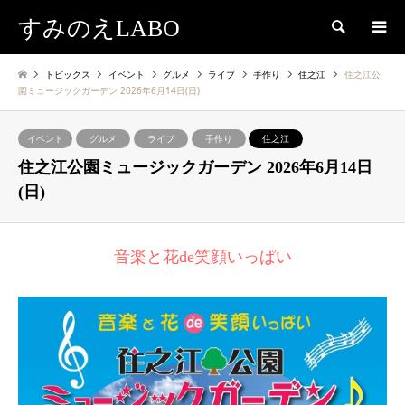
すみのえLABO
検索
トピックス
イベント
グルメ
ライブ
手作り
住之江
住之江公
園ミュージックガーデン 2026年6月14日(日)
イベント
グルメ
ライブ
手作り
住之江
住之江公園ミュージックガーデン 2026年6月14日
(日)
音楽と花de笑顔いっぱい