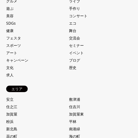
グルメ
ライブ
遊ぶ
手作り
美容
コンサート
SDGs
エコ
健康
舞台
フェスタ
交流会
スポーツ
セミナー
アート
イベント
キャンペーン
ブログ
文化
歴史
求人
エリア
安立
敷津浦
住之江
住吉川
加賀屋
加賀屋東
粉浜
平林
新北島
南港緑
花の町
海の町