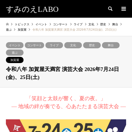
すみのえLABO
検索
トピックス
イベント
コンサート
ライブ
文化
歴史
舞台
遊ぶ
加賀屋
令和八年 加賀屋天満宮 演芸大会 2026年7月24日(金)、25日(土)
イベント
コンサート
ライブ
文化
歴史
舞台
遊ぶ
加賀屋
令和八年 加賀屋天満宮 演芸大会 2026年7月24日
(金)、25日(土)
「笑顔と太鼓が響く、夏の夜。」
― 地域の絆が奏でる、心あたたまる演芸大会 ―