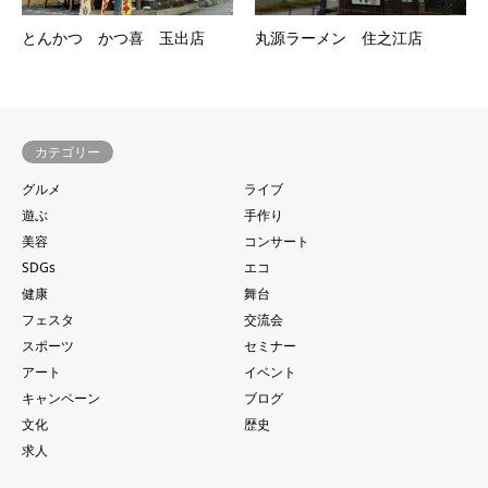
とんかつ かつ喜 玉出店
丸源ラーメン 住之江店
カテゴリー
グルメ
ライブ
遊ぶ
手作り
美容
コンサート
SDGs
エコ
健康
舞台
フェスタ
交流会
スポーツ
セミナー
アート
イベント
キャンペーン
ブログ
文化
歴史
求人