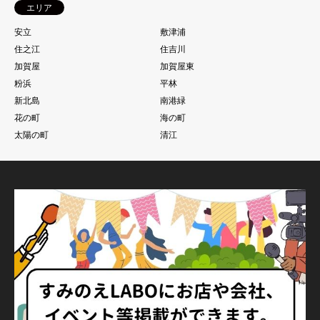
エリア
安立
敷津浦
住之江
住吉川
加賀屋
加賀屋東
粉浜
平林
新北島
南港緑
花の町
海の町
太陽の町
清江