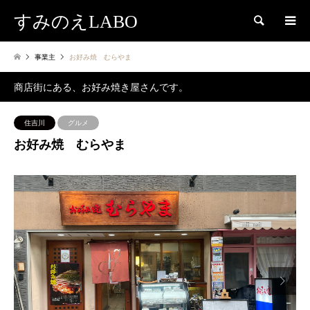
すみのえLABO
検索
事業主
お好み焼 むらやま
商店街にある、お好み焼き屋さんです。
住吉川
グルメ
お好み焼 むらやま
