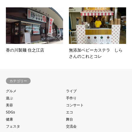
香の川製麺 住之江店
無添加ベビーカステラ しら
さんのこれとコレ
カテゴリー
グルメ
ライブ
遊ぶ
手作り
美容
コンサート
SDGs
エコ
健康
舞台
フェスタ
交流会