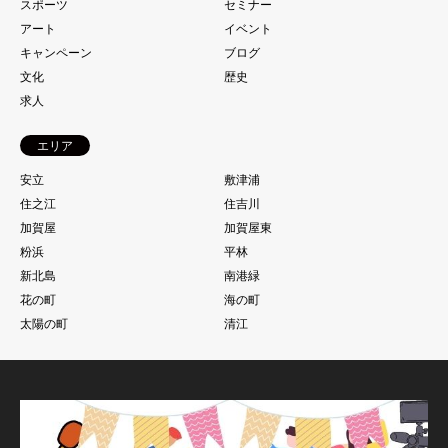
スポーツ
セミナー
アート
イベント
キャンペーン
ブログ
文化
歴史
求人
エリア
安立
敷津浦
住之江
住吉川
加賀屋
加賀屋東
粉浜
平林
新北島
南港緑
花の町
海の町
太陽の町
清江