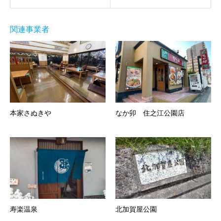
関連事業者
本家さぬきや
なか卯 住之江公園店
寿楽温泉
北加賀屋公園