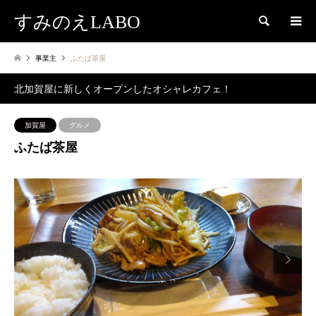
すみのえLABO
検索
事業主
ふたば茶屋
北加賀屋に新しくオープンしたオシャレカフェ！
加賀屋
グルメ
ふたば茶屋
