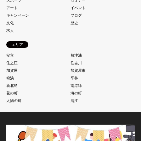
スポーツ
セミナー
アート
イベント
キャンペーン
ブログ
文化
歴史
求人
エリア
安立
敷津浦
住之江
住吉川
加賀屋
加賀屋東
粉浜
平林
新北島
南港緑
花の町
海の町
太陽の町
清江