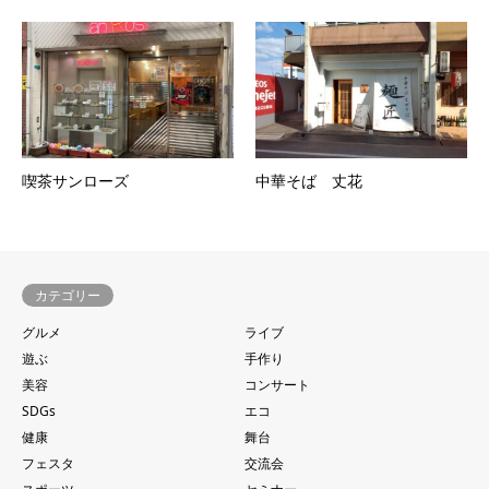
喫茶サンローズ
中華そば 丈花
カテゴリー
グルメ
ライブ
遊ぶ
手作り
美容
コンサート
SDGs
エコ
健康
舞台
フェスタ
交流会