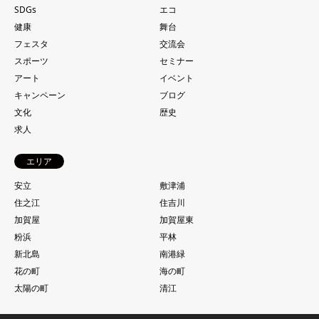
SDGs
エコ
健康
舞台
フェスタ
交流会
スポーツ
セミナー
アート
イベント
キャンペーン
ブログ
文化
歴史
求人
エリア
安立
敷津浦
住之江
住吉川
加賀屋
加賀屋東
粉浜
平林
新北島
南港緑
花の町
海の町
太陽の町
清江