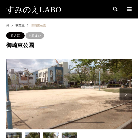
すみのえLABO
検索
事業主
御崎東公園
住之江
お住まい
御崎東公園
