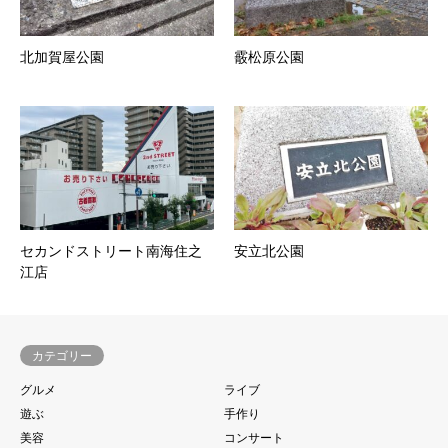
北加賀屋公園
霰松原公園
セカンドストリート南海住之
安立北公園
江店
カテゴリー
グルメ
ライブ
遊ぶ
手作り
美容
コンサート