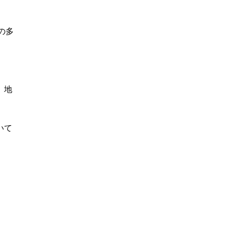
街の多
、地
いて