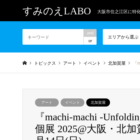
すみのえLABO
大阪市住之江区に特
and
エリアから選ぶ
or
トピックス
アート
イベント
北加賀屋
『m
アート
イベント
北加賀屋
『machi-machi -Unfolding
個展 2025@大阪・北加賀