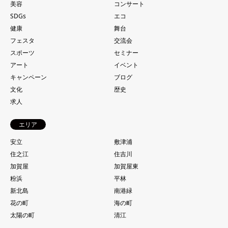
美容
コンサート
SDGs
エコ
健康
舞台
フェスタ
交流会
スポーツ
セミナー
アート
イベント
キャンペーン
ブログ
文化
歴史
求人
エリア
安立
敷津浦
住之江
住吉川
加賀屋
加賀屋東
粉浜
平林
新北島
南港緑
花の町
海の町
太陽の町
清江