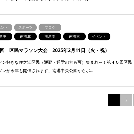
ベント
スポーツ
ブログ
港中
南港北
南港南
南港東
イベント
0回 区民マラソン大会 2025年2月11日（火・祝）
ソン好きな住之江区民（通勤・通学の方も可）集まれ～！第４０回区民
ソンが今年も開催されます。南港中央公園からポ…
1
2