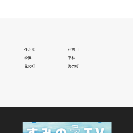
住之江
住吉川
粉浜
平林
花の町
海の町