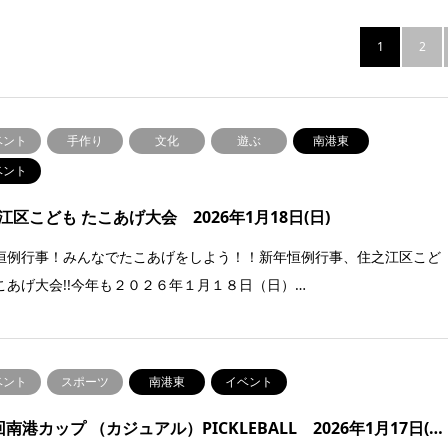
1
2
ベント
手作り
文化
遊ぶ
南港東
ベント
江区こども たこあげ大会 2026年1月18日(日)
恒例行事！みんなでたこあげをしよう！！新年恒例行事、住之江区こど
こあげ大会!!今年も２０２６年１月１８日（日）…
ベント
スポーツ
南港東
イベント
回南港カップ （カジュアル）PICKLEBALL 2026年1月17日(…