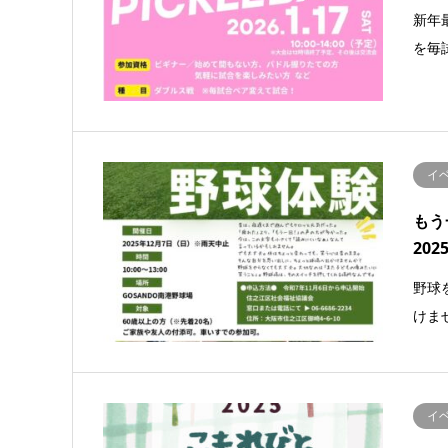
新年
を毎
イ
もう
202
野球
けま
イ