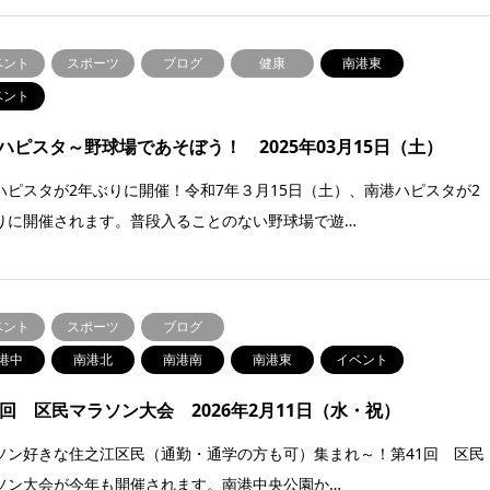
ベント
スポーツ
ブログ
健康
南港東
ベント
ハピスタ～野球場であそぼう！ 2025年03月15日（土）
ハピスタが2年ぶりに開催！令和7年３月15日（土）、南港ハピスタが2
りに開催されます。普段入ることのない野球場で遊…
ベント
スポーツ
ブログ
港中
南港北
南港南
南港東
イベント
1回 区民マラソン大会 2026年2月11日（水・祝）
ソン好きな住之江区民（通勤・通学の方も可）集まれ～！第41回 区民
ソン大会が今年も開催されます。南港中央公園か…