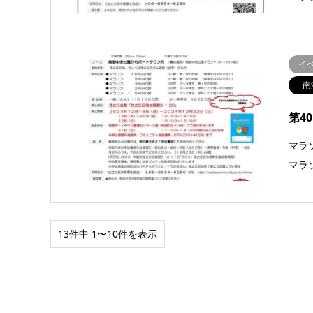
イ
南
第4
マラ
マラ
13件中 1〜10件を表示