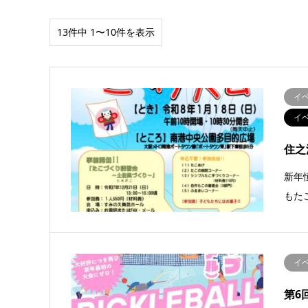
13件中 1〜10件を表示
イ
イ
住之
新年
もた
イ
第6