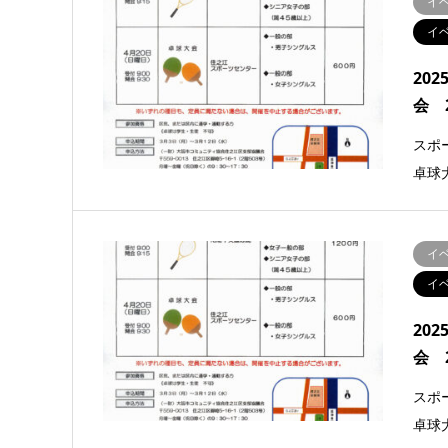
イ
イ
20
会 
スポー
卓球
イ
イ
20
会 
スポー
卓球