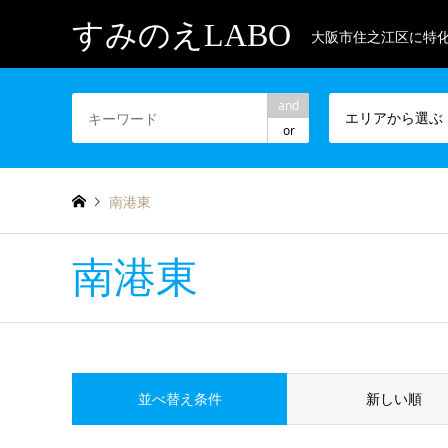
すみのえLABO
大阪市住之江区に特
and
エリアから選ぶ
or
南港東
南港東
並べ替え条件
新しい順