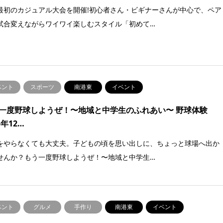
最初のカジュアル大会を開催!初心者さん・ビギナーさんが中心で、ペア
試合変えながらワイワイ楽しむスタイル「初めて…
ベント
スポーツ
南港東
イベント
一度野球しようぜ！〜地域と中学生のふれあい〜 野球体験
5年12…
をやらなくても大丈夫。子どもの頃を思い出しに、ちょっと球場へ出か
せんか？もう一度野球しようぜ！〜地域と中学生…
ベント
グルメ
手作り
南港東
イベント