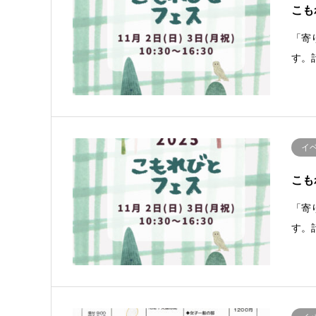
こもれ
「寄
す。
イ
こもれ
「寄
す。