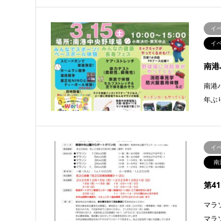
イ
イ
南港
南港
年ぶ
イ
南
第4
マラ
マラ