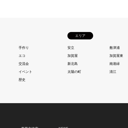
エリア
手作り
安立
敷津浦
エコ
加賀屋
加賀屋東
交流会
新北島
南港緑
イベント
太陽の町
清江
歴史