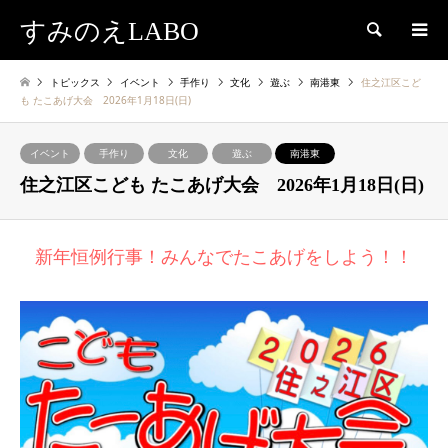
すみのえLABO
検索
トピックス
イベント
手作り
文化
遊ぶ
南港東
住之江区こど
も たこあげ大会 2026年1月18日(日)
イベント
手作り
文化
遊ぶ
南港東
住之江区こども たこあげ大会 2026年1月18日(日)
新年恒例行事！みんなでたこあげをしよう！！