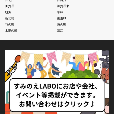
加賀屋
加賀屋東
粉浜
平林
新北島
南港緑
花の町
海の町
太陽の町
清江