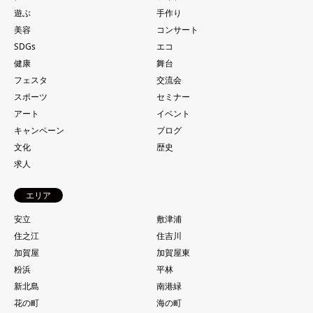
遊ぶ
手作り
美容
コンサート
SDGs
エコ
健康
舞台
フェスタ
交流会
スポーツ
セミナー
アート
イベント
キャンペーン
ブログ
文化
歴史
求人
エリア
安立
敷津浦
住之江
住吉川
加賀屋
加賀屋東
粉浜
平林
新北島
南港緑
花の町
海の町