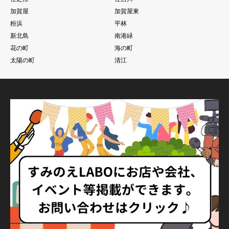
加賀屋
加賀屋東
粉浜
平林
新北島
南港緑
花の町
海の町
太陽の町
清江