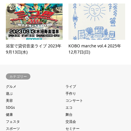
浴室で貸切音楽ライブ 2023年
KOBO marche vol.4 2025年
9月13日(水)
12月7日(日)
カテゴリー
グルメ
ライブ
遊ぶ
手作り
美容
コンサート
SDGs
エコ
健康
舞台
フェスタ
交流会
スポーツ
セミナー