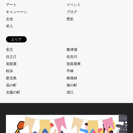
アート
イベント
キャンペーン
ブログ
文化
歴史
求人
エリア
安立
敷津浦
住之江
住吉川
加賀屋
加賀屋東
粉浜
平林
新北島
南港緑
花の町
海の町
太陽の町
清江