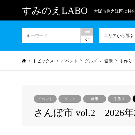
すみのえLABO
大阪市住之江区に特
and
エリアから選ぶ
or
トピックス
イベント
グルメ
健康
手作り
イベント
グルメ
健康
手作り
さんぽ市 vol.2 2026年