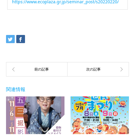
https://www.ecoplaza.gr.jp/seminar_post/s20220220/
関連情報