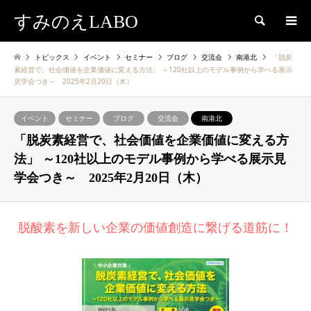
すみのえLABO
検索
トピックス
イベント
セミナー
ブログ
交流会
南港北
「脱炭
素経営で、社会価値を企業価値に変える方法」 ～120社以上のモデル事例から学べる展示
見学会つき～ 2025年2月20日（木）
イベント
セミナー
ブログ
交流会
南港北
「脱炭素経営で、社会価値を企業価値に変える方
法」 ～120社以上のモデル事例から学べる展示見
学会つき～ 2025年2月20日（木）
脱酸素を新しい企業の価値創造に繋げる道筋に！