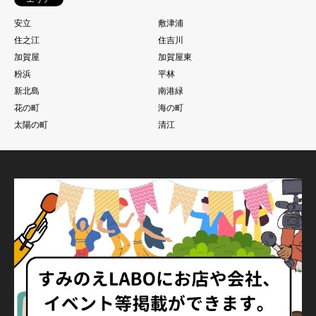
安立
敷津浦
住之江
住吉川
加賀屋
加賀屋東
粉浜
平林
新北島
南港緑
花の町
海の町
太陽の町
清江