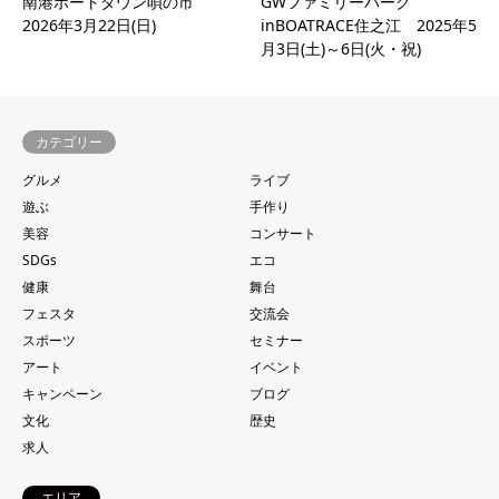
南港ポートタウン唄の市
GWファミリーパーク
2026年3月22日(日)
inBOATRACE住之江 2025年5
月3日(土)～6日(火・祝)
カテゴリー
グルメ
ライブ
遊ぶ
手作り
美容
コンサート
SDGs
エコ
健康
舞台
フェスタ
交流会
スポーツ
セミナー
アート
イベント
キャンペーン
ブログ
文化
歴史
求人
エリア