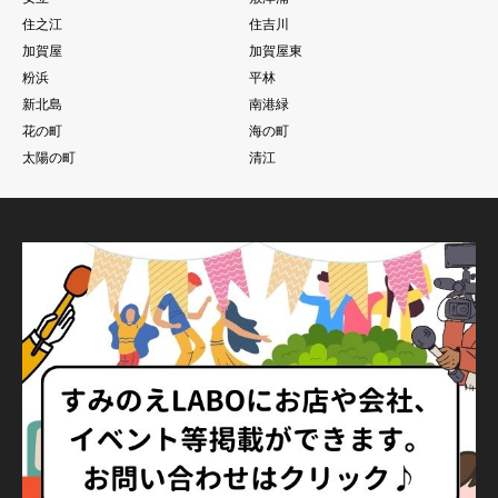
住之江
住吉川
加賀屋
加賀屋東
粉浜
平林
新北島
南港緑
花の町
海の町
太陽の町
清江