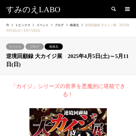
すみのえLABO
検索
トピックス
イベント
ブログ
南港北
逆境回顧録 大カイジ展 2025年
4月5日(土)～5月11日(日)
イベント
ブログ
南港北
逆境回顧録 大カイジ展 2025年4月5日(土)～5月11
日(日)
「カイジ」シリーズの世界を悪魔的に堪能でき
る！