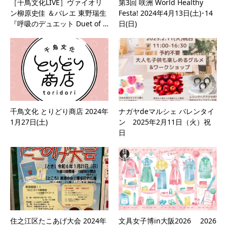
［千鳥文化LIVE］ヴァイオリ
第3回 咲洲 World Healthy
ン柳原史佳 ＆バレエ 東野瑞生
Festa! 2024年4月13日(土)･14
『呼吸のデュエット Duet of …
日(日)
千鳥文化 とりどり商店 2024年
ナガヤdeマルシェ バレンタイ
1月27日(土)
ン 2025年2月11日（火）祝
日
住之江区たこあげ大会 2024年
文具女子博in大阪2026 2026