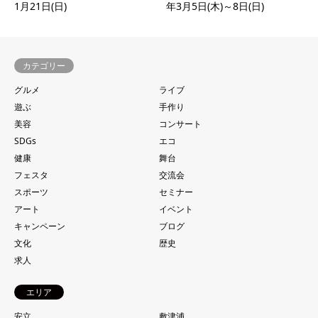
1月21日(日)
年3月5日(木)～8日(日)
カテゴリー
グルメ
ライブ
遊ぶ
手作り
美容
コンサート
SDGs
エコ
健康
舞台
フェスタ
交流会
スポーツ
セミナー
アート
イベント
キャンペーン
ブログ
文化
歴史
求人
エリア
安立
敷津浦