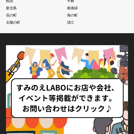
粉浜
平林
新北島
南港緑
花の町
海の町
太陽の町
清江