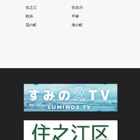
住之江
住吉川
粉浜
平林
花の町
海の町