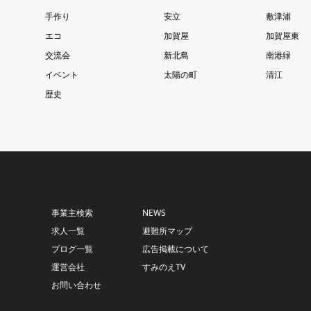
手作り
安立
敷津浦
エコ
加賀屋
加賀屋東
交流会
新北島
南港緑
イベント
太陽の町
清江
歴史
事業主検索
NEWS
求人一覧
避難所マップ
ブログ一覧
広告掲載について
運営会社
すみのえTV
お問い合わせ