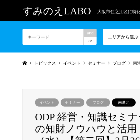
すみのえLABO
大阪市住之江区に特
and
エリアから選ぶ
or
トピックス
イベント
セミナー
ブログ
南
イベント
セミナー
ブログ
南港北
ODP 経営・知識セミナー
の知財ノウハウと活用 