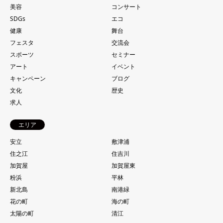
美容
コンサート
SDGs
エコ
健康
舞台
フェスタ
交流会
スポーツ
セミナー
アート
イベント
キャンペーン
ブログ
文化
歴史
求人
エリア
安立
敷津浦
住之江
住吉川
加賀屋
加賀屋東
粉浜
平林
新北島
南港緑
花の町
海の町
太陽の町
清江