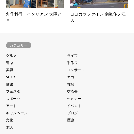
創作料理・イタリアン 太陽と
ココカラファイン 南海住ノ江
月
店
カテゴリー
グルメ
ライブ
遊ぶ
手作り
美容
コンサート
SDGs
エコ
健康
舞台
フェスタ
交流会
スポーツ
セミナー
アート
イベント
キャンペーン
ブログ
文化
歴史
求人