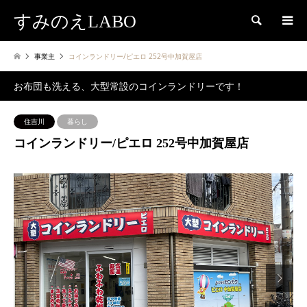
すみのえLABO
検索
事業主
コインランドリー/ピエロ 252号中加賀屋店
お布団も洗える、大型常設のコインランドリーです！
住吉川
暮らし
コインランドリー/ピエロ 252号中加賀屋店
