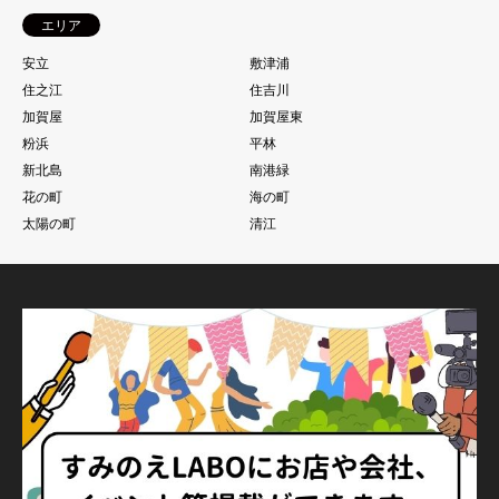
エリア
安立
敷津浦
住之江
住吉川
加賀屋
加賀屋東
粉浜
平林
新北島
南港緑
花の町
海の町
太陽の町
清江