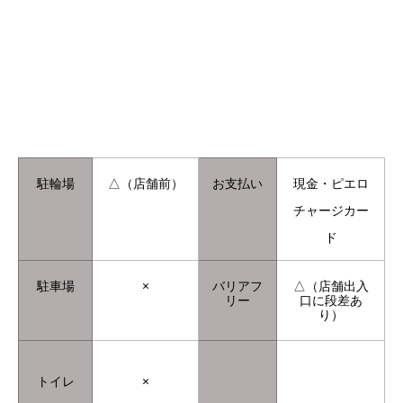
駐輪場
△（店舗前）
お支払い
現金・ピエロ
チャージカー
ド
駐車場
×
バリアフ
△（店舗出入
リー
口に段差あ
り）
トイレ
×