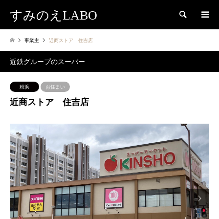
すみのえLABO
検索
事業主
近商ストア 住吉店
近鉄グループのスーパー
粉浜
お住まい
近商ストア 住吉店
