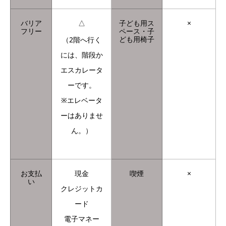
バリア
△
子ども用ス
×
フリー
ペース・子
ども用椅子
（2階へ行く
には、階段か
エスカレータ
ーです。
※エレベータ
ーはありませ
ん。）
お支払
現金
喫煙
×
い
クレジットカ
ード
電子マネー