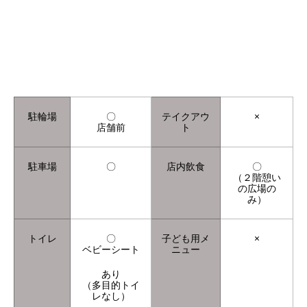
駐輪場
〇
テイクアウ
×
店舗前
ト
駐車場
〇
店内飲食
〇
（２階憩い
の広場の
み）
トイレ
〇
子ども用メ
×
ベビーシート
ニュー
あり
（多目的トイ
レなし）