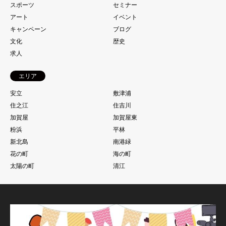
スポーツ
セミナー
アート
イベント
キャンペーン
ブログ
文化
歴史
求人
エリア
安立
敷津浦
住之江
住吉川
加賀屋
加賀屋東
粉浜
平林
新北島
南港緑
花の町
海の町
太陽の町
清江