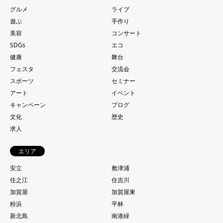
グルメ
ライブ
遊ぶ
手作り
美容
コンサート
SDGs
エコ
健康
舞台
フェスタ
交流会
スポーツ
セミナー
アート
イベント
キャンペーン
ブログ
文化
歴史
求人
エリア
安立
敷津浦
住之江
住吉川
加賀屋
加賀屋東
粉浜
平林
新北島
南港緑