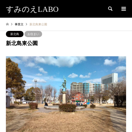
すみのえLABO
検索
事業主
新北島東公園
新北島
お住まい
新北島東公園
