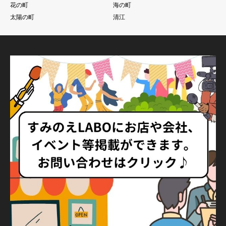
花の町
海の町
太陽の町
清江