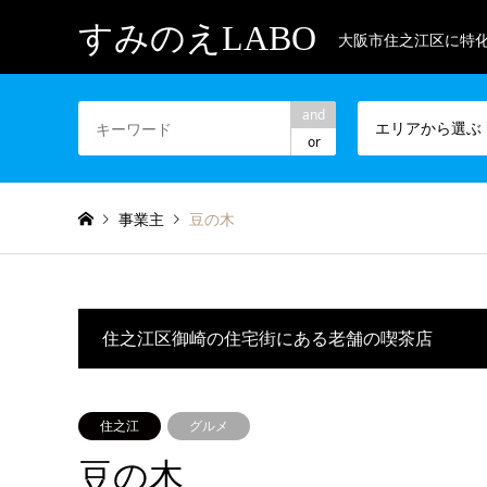
すみのえLABO
大阪市住之江区に特
and
エリアから選ぶ
or
事業主
豆の木
住之江区御崎の住宅街にある老舗の喫茶店
住之江
グルメ
豆の木