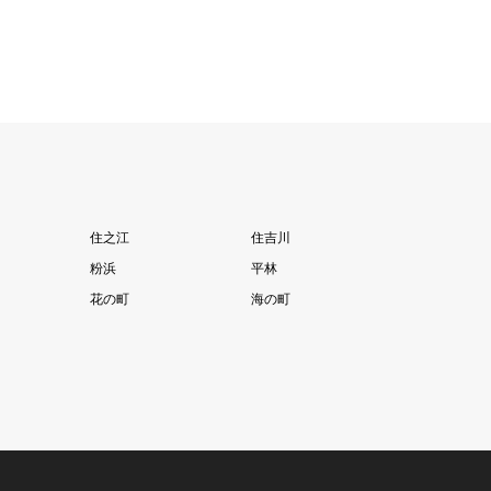
住之江
住吉川
粉浜
平林
花の町
海の町