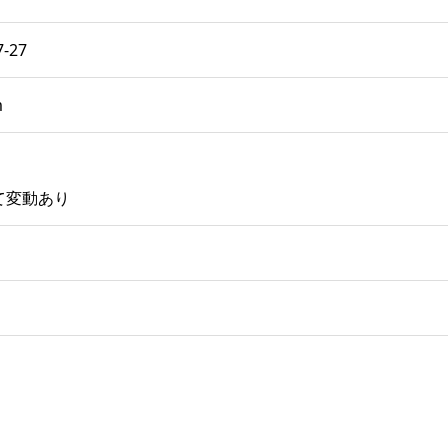
-27
m
て変動あり