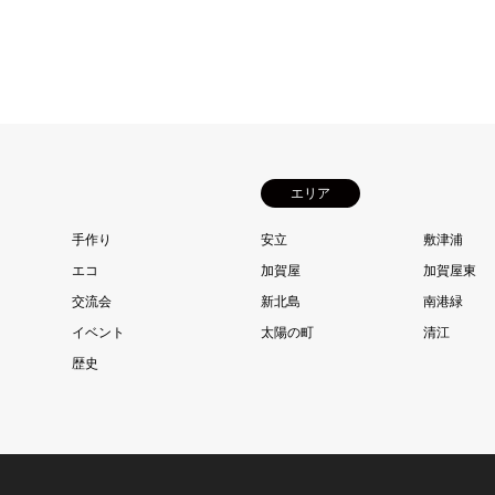
エリア
手作り
安立
敷津浦
エコ
加賀屋
加賀屋東
交流会
新北島
南港緑
イベント
太陽の町
清江
歴史