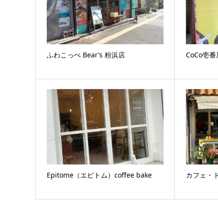
ふわこっぺ Bear’s 粉浜店
CoCo壱
Epitome（エピトム）coffee bake
カフェ・