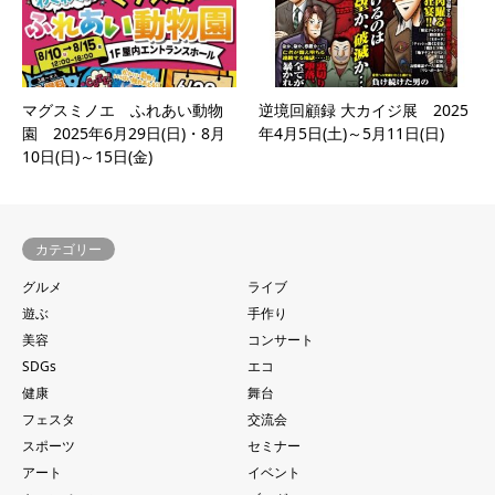
マグスミノエ ふれあい動物
逆境回顧録 大カイジ展 2025
園 2025年6月29日(日)・8月
年4月5日(土)～5月11日(日)
10日(日)～15日(金)
カテゴリー
グルメ
ライブ
遊ぶ
手作り
美容
コンサート
SDGs
エコ
健康
舞台
フェスタ
交流会
スポーツ
セミナー
アート
イベント