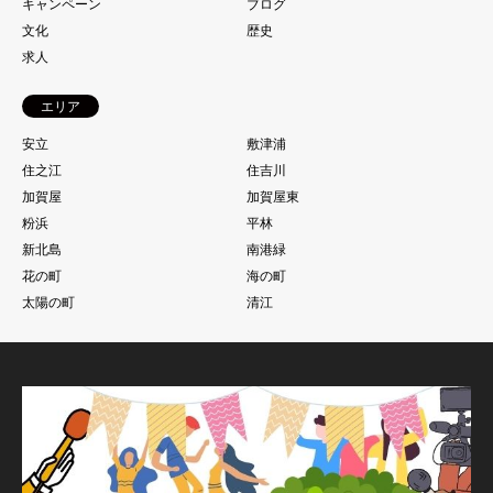
キャンペーン
ブログ
文化
歴史
求人
エリア
安立
敷津浦
住之江
住吉川
加賀屋
加賀屋東
粉浜
平林
新北島
南港緑
花の町
海の町
太陽の町
清江