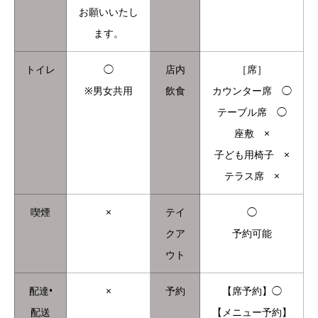
お願いいたし
ます。
トイレ
◯
店内
［席］
※男女共用
飲食
カウンター席 ◯
テーブル席 ◯
座敷 ×
子ども用椅子 ×
テラス席 ×
喫煙
×
テイ
◯
クア
予約可能
ウト
配達•
×
予約
【席予約】◯
配送
【メニュー予約】