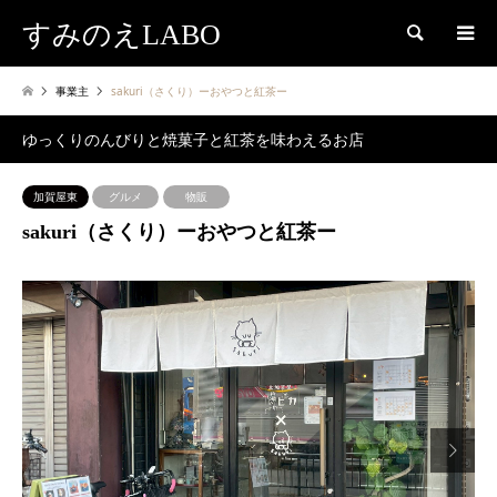
すみのえLABO
検索
事業主
sakuri（さくり）ーおやつと紅茶ー
ゆっくりのんびりと焼菓子と紅茶を味わえるお店
加賀屋東
グルメ
物販
sakuri（さくり）ーおやつと紅茶ー
