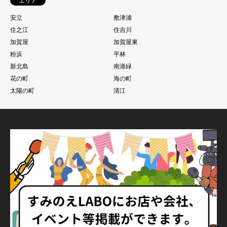
エリア
安立
敷津浦
住之江
住吉川
加賀屋
加賀屋東
粉浜
平林
新北島
南港緑
花の町
海の町
太陽の町
清江