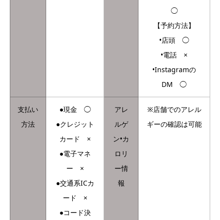
◯
【予約方法】
•店頭 ◯
•電話 ×
•Instagramの
DM ◯
支払い
●現金 ◯
アレ
※店舗でのアレル
方法
●クレジット
ルゲ
ギーの確認は可能
カード ×
ン•カ
●電子マネ
ロリ
ー ×
ー情
●交通系ICカ
報
ード ×
●コード決