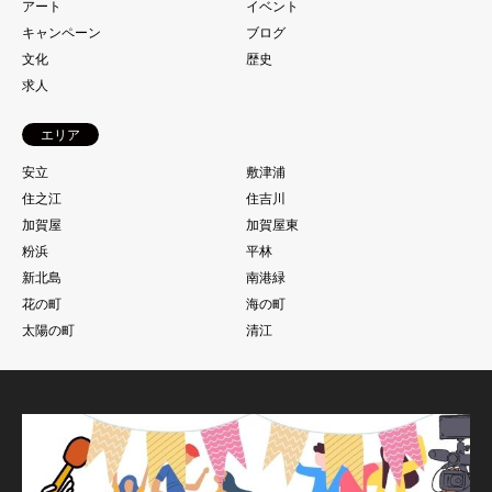
アート
イベント
キャンペーン
ブログ
文化
歴史
求人
エリア
安立
敷津浦
住之江
住吉川
加賀屋
加賀屋東
粉浜
平林
新北島
南港緑
花の町
海の町
太陽の町
清江