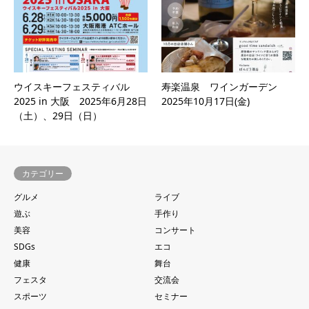
ウイスキーフェスティバル
寿楽温泉 ワインガーデン
2025 in 大阪 2025年6月28日
2025年10月17日(金)
（土）、29日（日）
カテゴリー
グルメ
ライブ
遊ぶ
手作り
美容
コンサート
SDGs
エコ
健康
舞台
フェスタ
交流会
スポーツ
セミナー