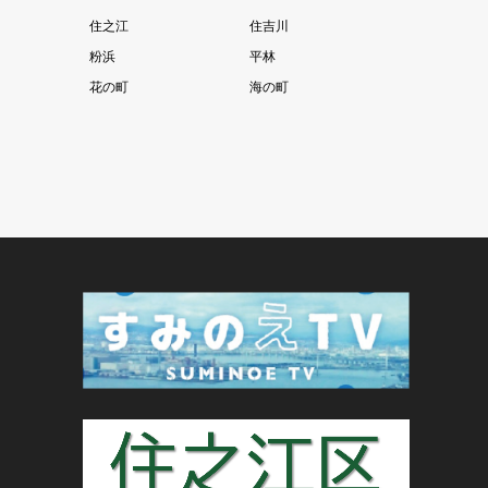
住之江
住吉川
粉浜
平林
花の町
海の町