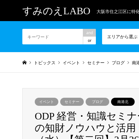
すみのえLABO
大阪市住之江区に特
and
エリアから選ぶ
or
トピックス
イベント
セミナー
ブログ
南
イベント
セミナー
ブログ
南港北
ODP 経営・知識セミナー
の知財ノウハウと活用 