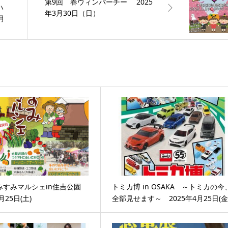
第9回 春ウィンパーチー 2025
ハ
年3月30日（日）
月
すみすみマルシェin住吉公園
トミカ博 in OSAKA ～トミカの今
月25日(土)
全部見せます～ 2025年4月25日(