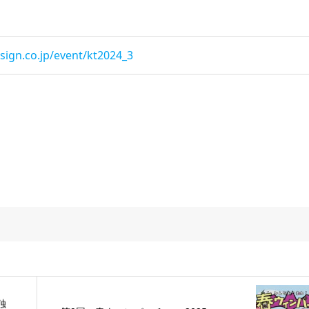
sign.co.jp/event/kt2024_3
独