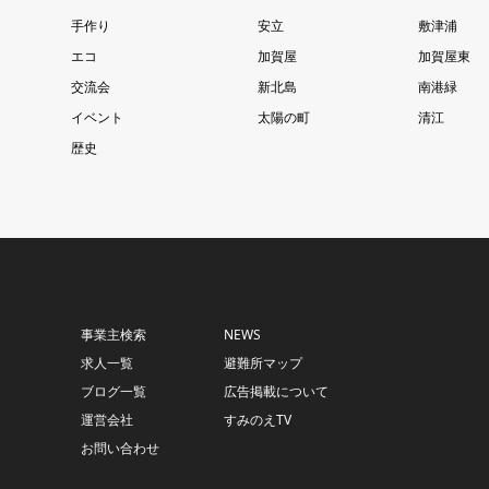
手作り
安立
敷津浦
エコ
加賀屋
加賀屋東
交流会
新北島
南港緑
イベント
太陽の町
清江
歴史
事業主検索
NEWS
求人一覧
避難所マップ
ブログ一覧
広告掲載について
運営会社
すみのえTV
お問い合わせ