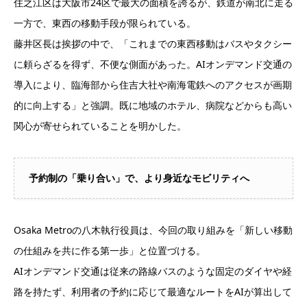
住之江区は大阪市24区で最大の面積を誇るが、鉄道が南北に走る
一方で、東西の移動手段が限られている。
藤井区長は挨拶の中で、「これまでの東西移動はバスやタクシー
に頼らざるを得ず、不便な側面があった。AIオンデマンド交通の
導入により、臨海部から住吉大社や南海電鉄へのアクセスが画期
的に向上する」と強調。既に地域のホテル、病院などからも高い
関心が寄せられていることを明かした。
予約制の「乗り合い」で、より身近なモビリティへ
Osaka Metroの八木執行役員は、今回の取り組みを「新しい移動
の仕組みを共に作る第一歩」と位置づける。
AIオンデマンド交通は従来の路線バスのような固定のダイヤや経
路を持たず、利用者の予約に応じて最適なルートをAIが算出して