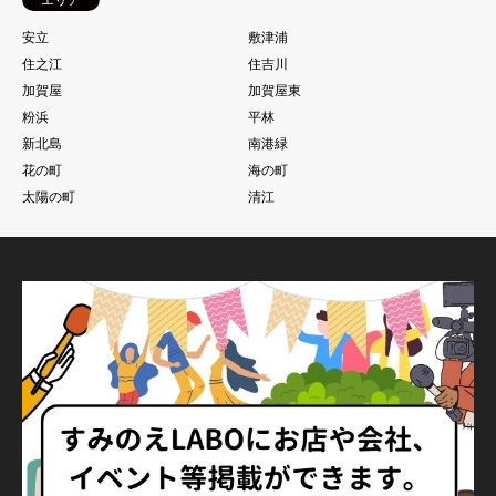
安立
敷津浦
住之江
住吉川
加賀屋
加賀屋東
粉浜
平林
新北島
南港緑
花の町
海の町
太陽の町
清江